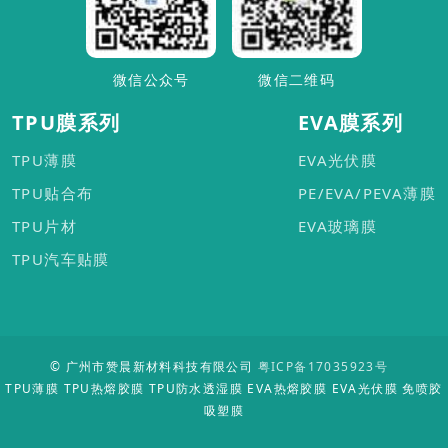
微信公众号
微信二维码
TPU膜系列
EVA膜系列
TPU薄膜
EVA光伏膜
TPU贴合布
PE/EVA/PEVA薄膜
TPU片材
EVA玻璃膜
TPU汽车贴膜
© 广州市赞晨新材料科技有限公司
粤ICP备17035923号
TPU薄膜 TPU热熔胶膜 TPU防水透湿膜 EVA热熔胶膜 EVA光伏膜 免喷胶
吸塑膜