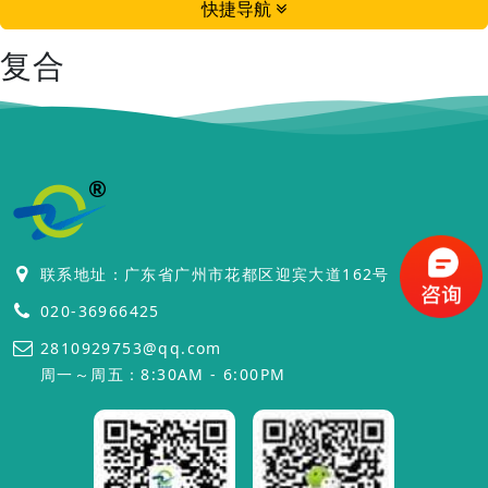
快捷导航
复合
联系地址：广东省广州市花都区迎宾大道162号
020-36966425
2810929753@qq.com
周一～周五：8:30AM - 6:00PM