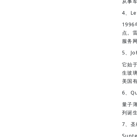
从事
4、L
199
点。
服务
5、J
它始于
生玻
美国
6、Q
量子
列诞
7、圣
Sun