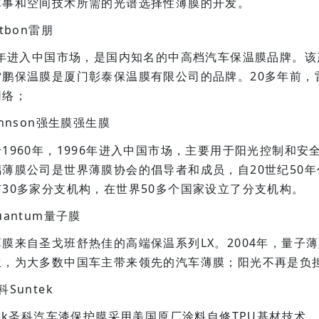
军事和空间技术所需的光谱选择性薄膜的开发。
etbon雷朋
6年进入中国市场，是国内知名的中高档汽车保温膜品牌。该
雷鹏保温膜是厦门彰泰保温膜有限公司的品牌。20多年前，
网络；
ohnson强生膜强生膜
1960年，1996年进入中国市场，主要用于阳光控制和
璃薄膜公司是世界薄膜协会的倡导者和成员，自20世纪50
有30多家分支机构，在世界50多个国家设立了分支机构。
uantum量子膜
薄膜来自圣戈班舒热佳的高端保温系列LX。2004年，量子
生，为大多数中国车主带来领先的汽车薄膜；阳光不再是负
科Suntek
tek圣科汽车漆保护膜采用美国原厂涂料自修TPU基材技