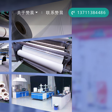
资讯
关于赞晨
联系赞晨
13711384486