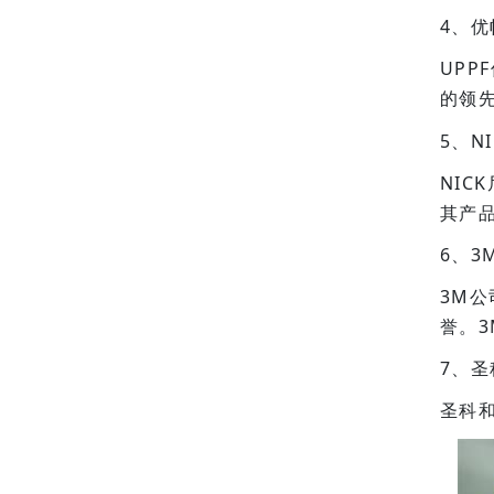
4、优
UP
的领
5、N
NI
其产
6、3
3M
誉。
7、圣
圣科