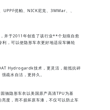
驰、UPPF优帕、NICK尼克、3MMar、、
，并于2011年创造了该行业**个划痕自愈
合专利，可以使隐形车衣更好地适应车辆轮
 Hydrogardk技术，更灵活，能抵抗碎
，强疏水自洁，更持久。
5年。固驰隐形车衣以美国原产高清TPU为基
的亮度，而不损坏原车漆，不仅可以防止车