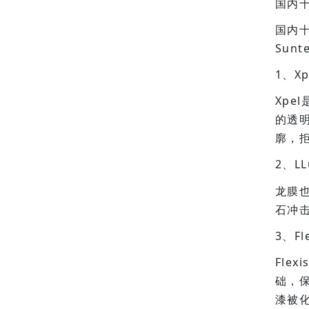
国内
国内十
Sun
1、Xp
Xpe
的透
廓，
2、L
龙膜也
石冲
3、Fl
Fle
础，
漆被