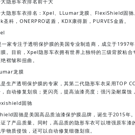
十大隐形车衣排名前十大
大隐形车衣排名：Xpel、LLumar龙膜、FlexiShield固
tek圣科，ONERPRO诺盾，KDX康得新，PURVES金盾。
el
l是一家专注于透明保护膜的美国专业制造商，成立于1997年
明膜。目前，Xpel隐形车衣拥有世界上独特的三级背胶粘
拒绝褶皱和扭曲。
Lumar龙膜
是生产透明保护膜的专家，其第二代隐形车衣采用TOP COAT
击，自动修复划痕；更闪亮，提高油漆亮度；强污染耐腐蚀
exishield固驰
xishield固驰是美国高品质油漆保护膜品牌，诞生于201
保证了产品质量。同时，高品质的隐形车衣可以增强原车漆
化学物质侵蚀，还可以自动修复细微划痕。