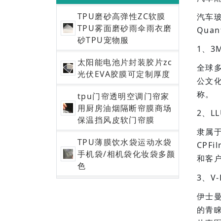
TPU磨砂高弹性ZC软膜
汽车玻
TPU雾面磨砂雨伞雨衣磨
Qua
砂TPU宠物服
1、3
太阳能电池片封装胶片zc
全球
光伏EVA胶膜可定制厚度
公文
称。
tpu门帘透明空调门帘家
用厨房油烟隔断帘膜商场
2、L
保温挡风皮软门帘膜
隶属
TPU薄膜饮水袋运动水袋
CPF
手机袋/相机袋化妆袋多颜
和客
色
3、V
伊士
的青