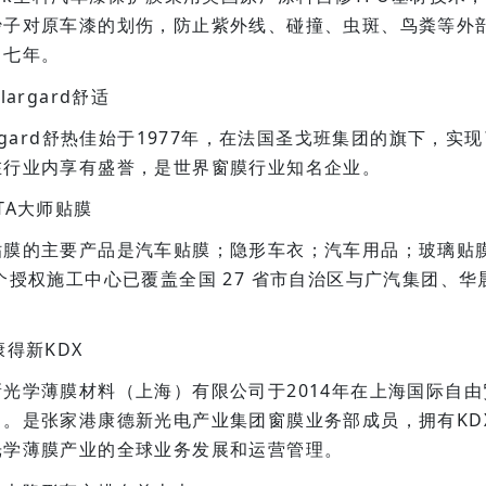
沙子对原车漆的划伤，防止紫外线、碰撞、虫斑、鸟粪等外
了七年。
largard舒适
argard舒热佳始于1977年，在法国圣戈班集团的旗下，
在行业内享有盛誉，是世界窗膜行业知名企业。
TA大师贴膜
贴膜的主要产品是汽车贴膜；隐形车衣；汽车用品；玻璃贴膜
多个授权施工中心已覆盖全国 27 省市自治区与广汽集团、
康得新KDX
新光学薄膜材料（上海）有限公司于2014年在上海国际自
司。是张家港康德新光电产业集团窗膜业务部成员，拥有KD
光学薄膜产业的全球业务发展和运营管理。