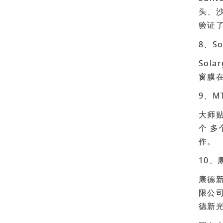
头、
验证
8、So
Sol
窗膜
9、M
大师
个 
作。
10、
康德
限公
德新