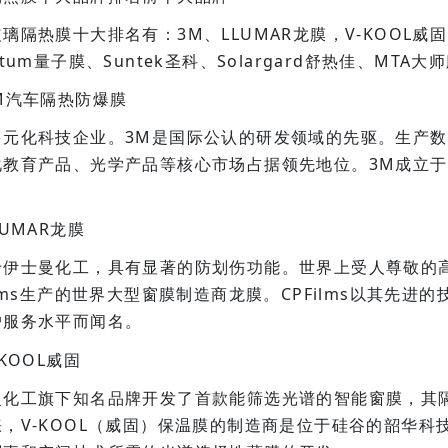
璃隔热膜十大排名有：3M、LLUMAR龙膜，V-KOOL威固、
ntum量子膜、Suntek圣科、Solargard舒热佳、MTA
M汽车隔热防爆膜
多元化科技企业。3M是国际公认的研发领域的先驱。生产
化教育产品、光学产品等核心市场占据领先地位。3M成立于
LUMAR龙膜
于伊士曼化工，具有显著的防划伤功能。世界上受人尊敬的
ilms生产的世界大型窗膜制造商龙膜。CPFilms以其先
户服务水平而闻名。
-KOOL威固
曼化工旗下知名品牌开发了首款能筛选光谱的智能窗膜，其隔
睐，V-KOOL（威固）保温膜的制造商是位于硅谷的韶华