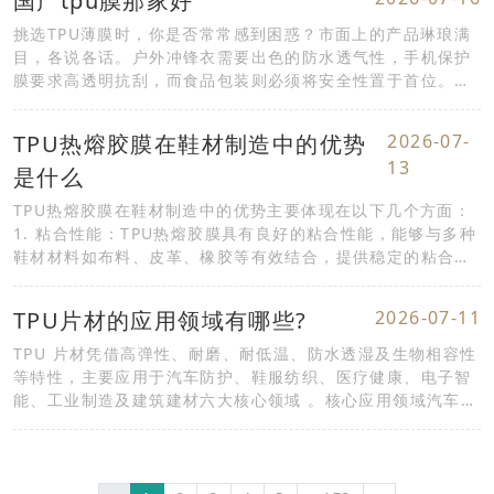
国产tpu膜那家好
挑选TPU薄膜时，你是否常常感到困惑？市面上的产品琳琅满
目，各说各话。户外冲锋衣需要出色的防水透气性，手机保护
膜要求高透明抗刮，而食品包装则必须将安全性置于首位。这
些截然不同的需求，对TPU薄膜的性能提出了...
TPU热熔胶膜在鞋材制造中的优势
2026-07-
13
是什么
TPU热熔胶膜在鞋材制造中的优势主要体现在以下几个方面：
1. 粘合性能：TPU热熔胶膜具有良好的粘合性能，能够与多种
鞋材材料如布料、皮革、橡胶等有效结合，提供稳定的粘合效
果。2. 操作便捷：TPU热熔胶膜的使用过程简...
TPU片材的应用领域有哪些?
2026-07-11
TPU 片材凭借高弹性、耐磨、耐低温、防水透湿及生物相容性
等特性，主要应用于‌汽车防护、鞋服纺织、医疗健康、电子智
能、工业制造及建筑建材‌六大核心领域 。‌‌核心应用领域‌汽车防
护与内饰‌：作为‌隐形车衣（...