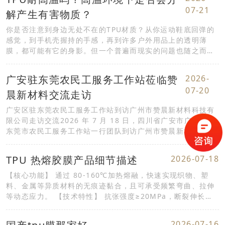
07-21
解产生有害物质？
你是否注意到身边无处不在的TPU材质？从你运动鞋底回弹的
感觉，到手机壳握持的手感，再到许多户外用品上的透明薄
膜，都可能有它的身影。但一个普遍而现实的问题也随之而
来：这种看似坚固又柔韧的材料，到底能耐多高的...
广安驻东莞农民工服务工作站莅临赞
2026-
07-20
晨新材料交流走访
广安区驻东莞农民工服务工作站到访广州市赞晨新材料科技有
限公司走访交流2026 年 7 月 18 日，四川省广安市广安区驻
东莞市农民工服务工作站一行团队到访广州市赞晨新材料科技
有限公司开展实地走访、座谈交流活动，双...
TPU 热熔胶膜产品细节描述
2026-07-18
【核心功能】 通过 80-160℃加热熔融，快速实现织物、塑
料、金属等异质材料的无痕迹黏合，且可承受频繁弯曲、拉伸
等动态应力。 【技术特性】 抗张强度≥20MPa，断裂伸长率
≥300%，在 50℃热水中浸泡 72 小时后黏合强...
2026-07-16