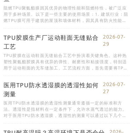
阻燃TPU聚氨酯膜因其优异的物理性能和阻燃特性，被广泛应
用于多种场景。以下是一些主要的使用场景：1. 建筑行业：阻
燃TPU膜可用于建筑的屋顶和墙体材料，因其具有防火性能，
可以提高建筑的安全性。2. 汽车内饰：在汽...
TPU胶膜生产厂运动鞋面无缝贴合
2026-07-
29
工艺
TPU胶膜在运动鞋面无缝贴合工艺中扮演着关键角色。这种热
塑性聚氨酯胶膜具有优异的弹性、耐磨性和粘接强度，特别适
用于运动鞋面的无车缝加工。工艺流程方面，首先需要将TPU
胶膜精确裁切成所需形状，然后通过热压工艺...
医用TPU防水透湿膜的透湿性如何
2026-07-
27
测量
医用TPU防水透湿膜的透湿性测量通常遵循一定的标准和方
法。透湿性是指材料在一定条件下，允许水蒸气透过的能力。
对于医用TPU防水透湿膜，透湿性的测量可以通过以下几个步
骤进行： 1. 样品制备：首先需要将TPU膜裁剪成...
TPU耐高温吗？高温环境下是否会分
2026-