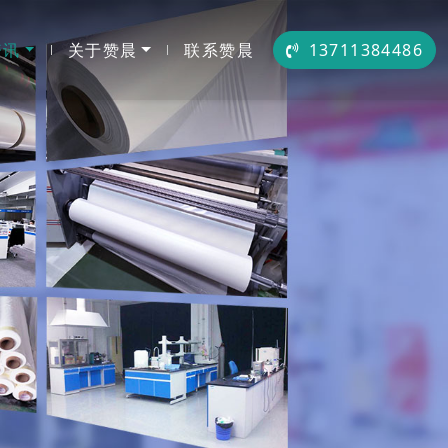
资讯
关于赞晨
联系赞晨
13711384486