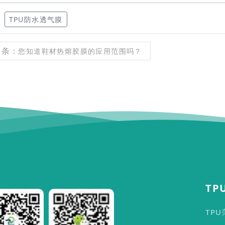
：
TPU防水透气膜
一条
: 您知道鞋材热熔胶膜的应用范围吗？
TP
TP