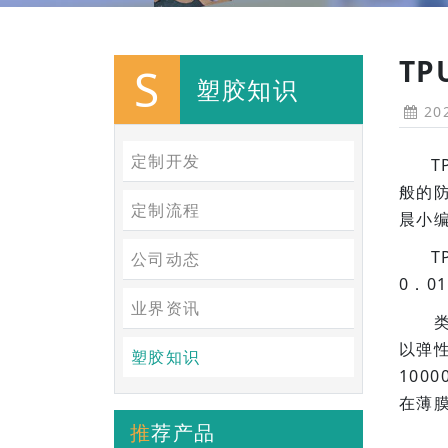
T
S
塑胶知识
202
定制开发
T
般的
定制流程
晨小
T
公司动态
0．0
业界资讯
类型
以弹
塑胶知识
100
在薄
推荐产品