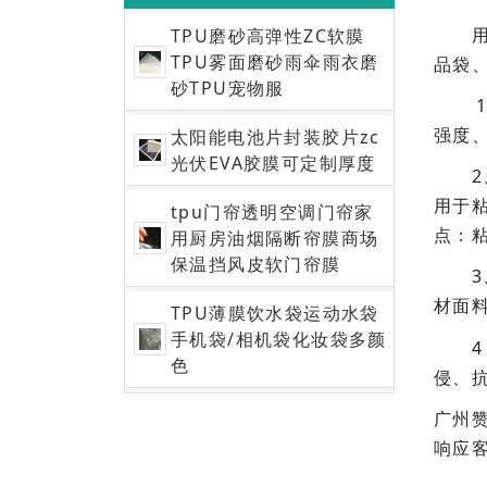
用途
TPU磨砂高弹性ZC软膜
TPU雾面磨砂雨伞雨衣磨
品袋
砂TPU宠物服
1、
强度
太阳能电池片封装胶片zc
光伏EVA胶膜可定制厚度
2、
用于
tpu门帘透明空调门帘家
点：
用厨房油烟隔断帘膜商场
保温挡风皮软门帘膜
3、
材面
TPU薄膜饮水袋运动水袋
手机袋/相机袋化妆袋多颜
4，
色
侵、
广州
响应客