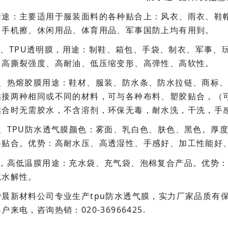
：主要适用于服装面料的各种贴合上：风衣、雨衣、鞋帽
、手机擦、休闲用品、体育用品、军事国防上均有用到。
TPU透明膜，用途：制鞋、箱包、手袋、制衣、军事、玩具
、高撕裂强度、高耐油、低压缩变形、高弹性、高软性。
热熔胶膜用途：鞋材、服装、防水条、防水拉链、商标、
粘接两种相同或不同的材料，可与各种布料、塑胶贴合，（可
粘合时无需胶水，不含溶剂，环保无毒，耐水洗，干洗，手
TPU防水透气膜颜色：雾面、乳白色、肤色、黑色。厚度：
料贴合。优势：高耐水压、高透湿性、手感好、加工性能好
高低温膜用途：充水袋、充气袋、泡棉复合产品。优势：
抗水解性。
赞晨新材料公司专业生产tpu防水透气膜，实力厂家品质有
户来电，咨询热销：020-36966425.