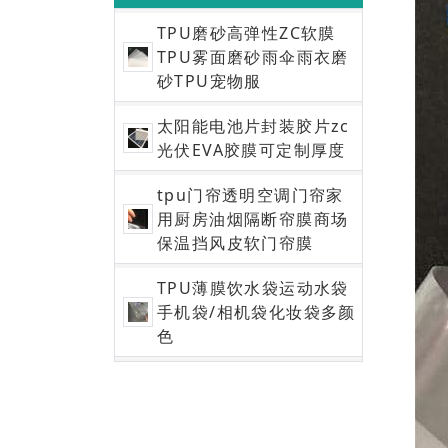
TPU磨砂高弹性ZC软膜
TPU雾面磨砂雨伞雨衣磨
砂TPU宠物服
太阳能电池片封装胶片zc
光伏EVA胶膜可定制厚度
tpu门帘透明空调门帘家
用厨房油烟隔断帘膜商场
保温挡风皮软门帘膜
TPU薄膜饮水袋运动水袋
手机袋/相机袋化妆袋多颜
色