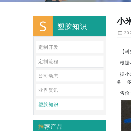
小
S
塑胶知识
202
定制开发
【科
定制流程
根据小
据小米
公司动态
务，多
业界资讯
售价
塑胶知识
推荐产品