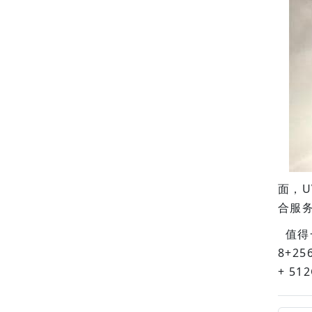
面，U
合服务
值得一
8+25
+ 51