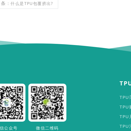
一条
: 什么是TPU包覆挤出?
TP
TP
TP
TP
TP
信公众号
微信二维码