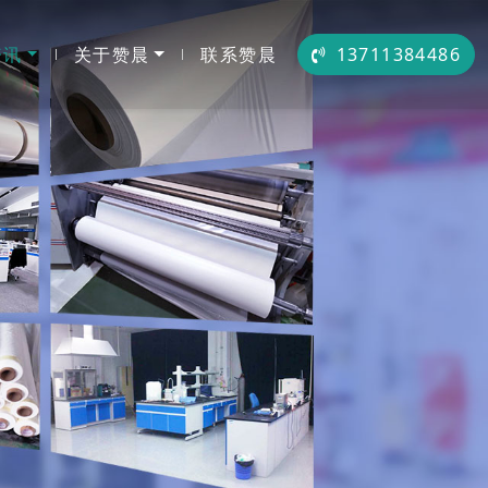
资讯
关于赞晨
联系赞晨
13711384486