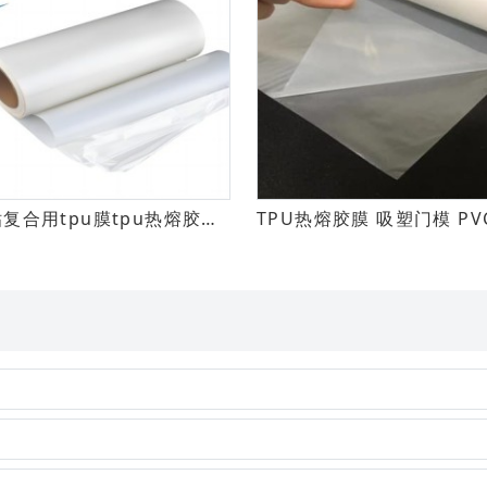
双面粘复合用tpu膜tpu热熔胶膜生产厂家