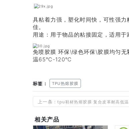
具粘着力强，塑化时间快，可性强力
佳。
用途：用于物品的粘接固定，适用于
免喷胶膜 环保\绿色环保\胶膜均匀无颗
温65℃-120℃
标签：
TPU热熔胶膜
上一条
: tpu鞋材热熔胶膜 复合皮革耐高低
相关产品