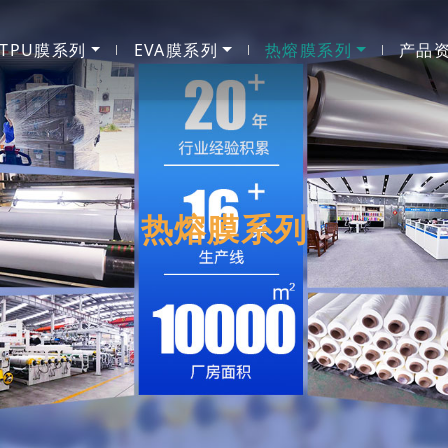
TPU膜系列
EVA膜系列
热熔膜系列
产品
热熔膜系列