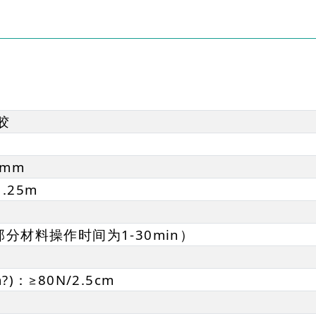
胶
5mm
1.25m
℃
（部分材料操作时间为1-30min）
m?)：≥80N/2.5cm