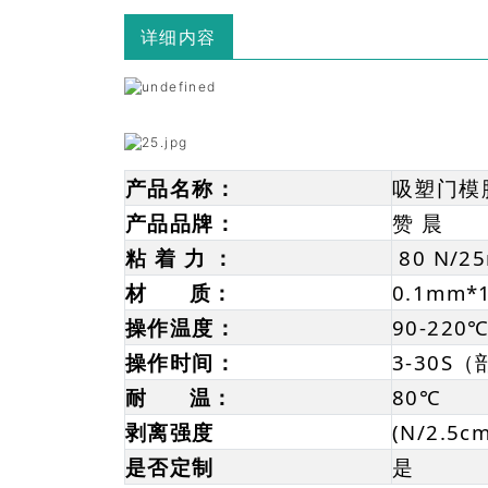
详细内容
产品名称：
吸塑门模
产品品牌：
赞 晨
粘 着 力 ：
80 N/2
材 质：
0.1mm*
操作温度：
90-220
操作时间：
3-30S
耐 温：
80℃
剥离强度
(N/2.5c
是否定制
是