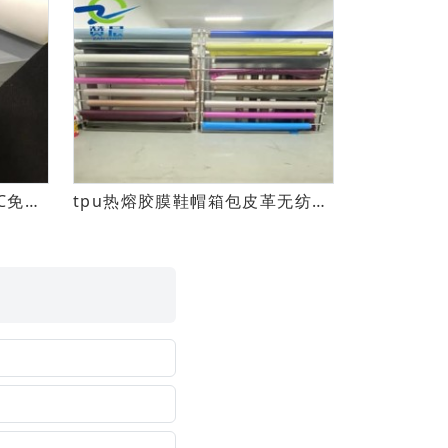
TPU热熔胶膜 吸塑门模 PVC免喷耗材膜
tpu热熔胶膜鞋帽箱包皮革无纺布双面粘复合用