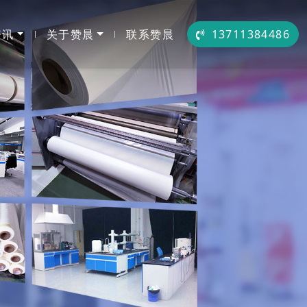
资讯
关于赞晨
联系赞晨
13711384486