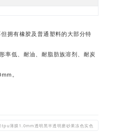
不但拥有橡胶及普通塑料的大部分特
变形率低、耐油、耐脂肪族溶剂、耐炭
0mm。
环保tpu薄膜1.0mm透明黑半透明磨砂果冻色实色