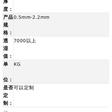
厚
度：
产品
0.5mm-2.2mm
规
格：
透
7000以上
湿
值：
单
KG
位：
是否
可以定制
定
制：