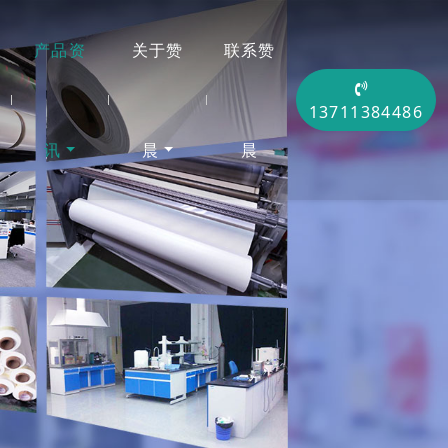
产品资
关于赞
联系赞
13711384486
讯
晨
晨